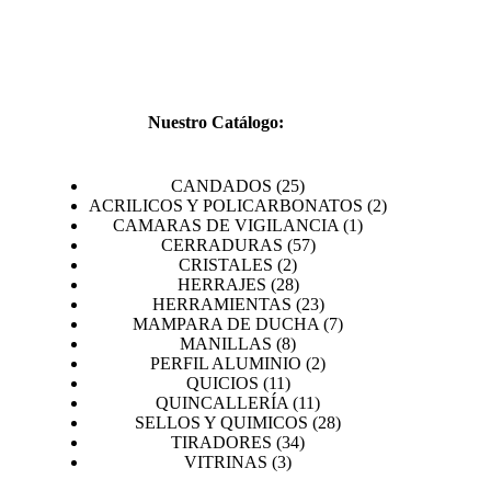
CATÁL
Nuestro Catálogo:
25
CANDADOS
25
productos
2
ACRILICOS Y POLICARBONATOS
2
1
productos
CAMARAS DE VIGILANCIA
1
57
producto
CERRADURAS
57
2
productos
CRISTALES
2
productos
28
HERRAJES
28
productos
23
HERRAMIENTAS
23
productos
7
MAMPARA DE DUCHA
7
8
productos
MANILLAS
8
productos
2
PERFIL ALUMINIO
2
11
productos
QUICIOS
11
productos
11
QUINCALLERÍA
11
productos
28
SELLOS Y QUIMICOS
28
34
productos
TIRADORES
34
3
productos
VITRINAS
3
productos