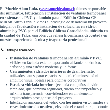
En
Mueble Alum Ltda. (
www.mueblealum.cl
)
fuimos responsables
del
suministro, fabricación e instalación de ventanas termopanel
en sistemas de PVC y aluminio
para el
Edificio Chilena C
En
Mueble Alum Ltda.
tuvimos el privilegio de desarrollar un proyecto
integral de
fabricación e instalación de soluciones en vidrio,
aluminio y PVC
para el
Edificio Chilena Consolidada, ubicado en
la ciudad de Talca
, una obra que refleja la
confianza depositada en
nuestra experiencia técnica y trayectoria profesional
.
🔧 Trabajos realizados
Instalación de ventanas termopanel en aluminio y PVC
,
visibles en fachada exterior, aportando aislamiento térmico,
acústico y una estética moderna y uniforme.
Cerramientos vidriados interiores de gran formato
,
utilizados para separar espacios sin perder luminosidad ni
amplitud visual, ideales para oficinas corporativas.
Escalera vidriada interior
, ejecutada con paños de vidrio
templado, que combina seguridad, diseño contemporáneo y
máxima transparencia, convirtiéndose en un elemento
arquitectónico protagonista del proyecto.
Integración armónica del vidrio con
hormigón visto, madera y
revestimientos decorativos
, elevando el estándar arquitectónico