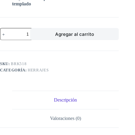
templado
BISAGRA
Agregar al carrito
V/V.
180°
D.
ACCIÓN
P/25KGS.
INOX.
SKU:
BRK518
CJ
CATEGORÍA:
HERRAJES
BRK518
cantidad
Descripción
Valoraciones (0)