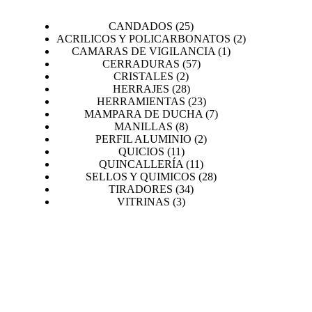
25
CANDADOS
25
productos
2
ACRILICOS Y POLICARBONATOS
2
1
productos
CAMARAS DE VIGILANCIA
1
57
producto
CERRADURAS
57
2
productos
CRISTALES
2
productos
28
HERRAJES
28
productos
23
HERRAMIENTAS
23
productos
7
MAMPARA DE DUCHA
7
8
productos
MANILLAS
8
productos
2
PERFIL ALUMINIO
2
11
productos
QUICIOS
11
productos
11
QUINCALLERÍA
11
productos
28
SELLOS Y QUIMICOS
28
34
productos
TIRADORES
34
3
productos
VITRINAS
3
productos
PROYECTOS