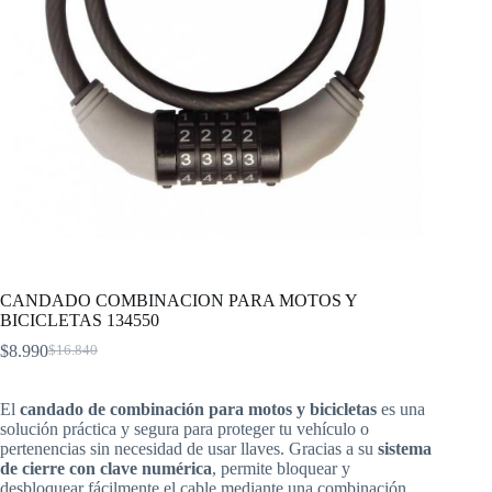
CANDADO COMBINACION PARA MOTOS Y
BICICLETAS 134550
$
8.990
$
16.840
El
El
precio
precio
original
actual
El
candado de combinación para motos y bicicletas
es una
era:
es:
solución práctica y segura para proteger tu vehículo o
$16.840.
$8.990.
pertenencias sin necesidad de usar llaves. Gracias a su
sistema
de cierre con clave numérica
, permite bloquear y
desbloquear fácilmente el cable mediante una combinación