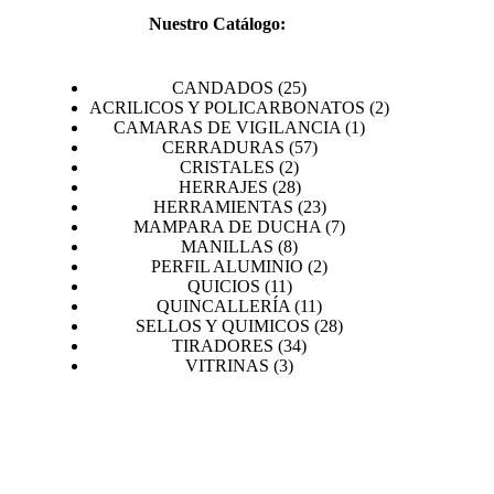
Nuestro Catálogo:
25
CANDADOS
25
productos
2
ACRILICOS Y POLICARBONATOS
2
1
productos
CAMARAS DE VIGILANCIA
1
57
producto
CERRADURAS
57
2
productos
CRISTALES
2
productos
28
HERRAJES
28
productos
23
HERRAMIENTAS
23
productos
7
MAMPARA DE DUCHA
7
8
productos
MANILLAS
8
productos
2
PERFIL ALUMINIO
2
11
productos
QUICIOS
11
productos
11
QUINCALLERÍA
11
productos
28
SELLOS Y QUIMICOS
28
34
productos
TIRADORES
34
3
productos
VITRINAS
3
productos