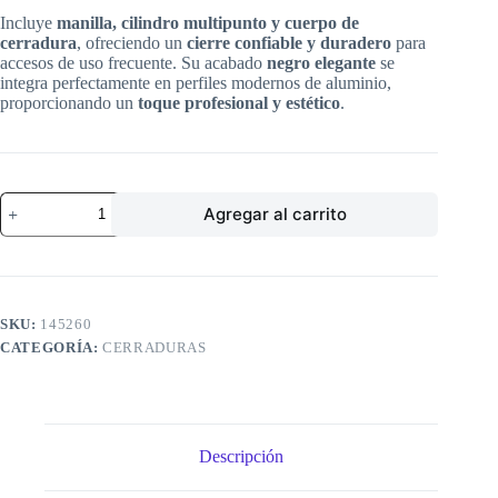
Incluye
manilla, cilindro multipunto y cuerpo de
cerradura
, ofreciendo un
cierre confiable y duradero
para
accesos de uso frecuente. Su acabado
negro elegante
se
integra perfectamente en perfiles modernos de aluminio,
proporcionando un
toque profesional y estético
.
CERR.
Agregar al carrito
EMB.
FIRENZE
OVAL
B-
35
OF.
SKU:
145260
CIL.
CATEGORÍA:
CERRADURAS
MULT.
NE
CJ
POLI
cantidad
Descripción