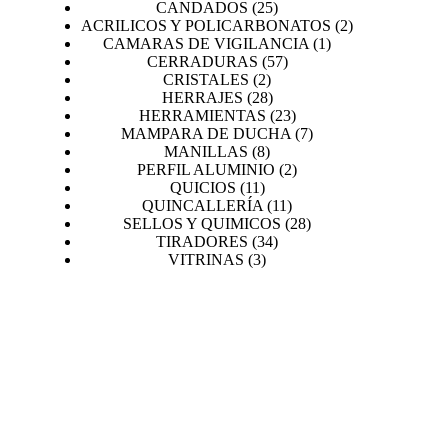
25
CANDADOS
25
productos
2
ACRILICOS Y POLICARBONATOS
2
1
productos
CAMARAS DE VIGILANCIA
1
57
producto
CERRADURAS
57
2
productos
CRISTALES
2
productos
28
HERRAJES
28
productos
23
HERRAMIENTAS
23
productos
7
MAMPARA DE DUCHA
7
8
productos
MANILLAS
8
productos
2
PERFIL ALUMINIO
2
11
productos
QUICIOS
11
productos
11
QUINCALLERÍA
11
productos
28
SELLOS Y QUIMICOS
28
34
productos
TIRADORES
34
3
productos
VITRINAS
3
productos
PROYECTOS