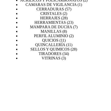
ACRILICOS Y POLICARBONATOS
2
1
productos
CAMARAS DE VIGILANCIA
1
57
producto
CERRADURAS
57
2
productos
CRISTALES
2
productos
28
HERRAJES
28
productos
23
HERRAMIENTAS
23
productos
7
MAMPARA DE DUCHA
7
8
productos
MANILLAS
8
productos
2
PERFIL ALUMINIO
2
11
productos
QUICIOS
11
productos
11
QUINCALLERÍA
11
productos
28
SELLOS Y QUIMICOS
28
34
productos
TIRADORES
34
3
productos
VITRINAS
3
productos
PROYECTOS
MORE INFORMATION