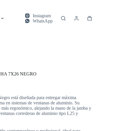
Instagram
Carrito
WhatsApp
de
compra
HA 7X26 NEGRO
egro está diseñada para entregar máxima
na en sistemas de ventanas de aluminio. Su
 más ergonómico, alejando la mano de la jamba y
 ventanas correderas de aluminio tipo L25 y
tilo contemporáneo y profesional, ideal para