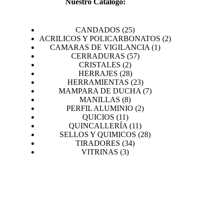
Nuestro Catálogo:
25
CANDADOS
25
productos
2
ACRILICOS Y POLICARBONATOS
2
1
productos
CAMARAS DE VIGILANCIA
1
57
producto
CERRADURAS
57
2
productos
CRISTALES
2
productos
28
HERRAJES
28
productos
23
HERRAMIENTAS
23
productos
7
MAMPARA DE DUCHA
7
8
productos
MANILLAS
8
productos
2
PERFIL ALUMINIO
2
11
productos
QUICIOS
11
productos
11
QUINCALLERÍA
11
productos
28
SELLOS Y QUIMICOS
28
34
productos
TIRADORES
34
3
productos
VITRINAS
3
productos
PROYECTOS