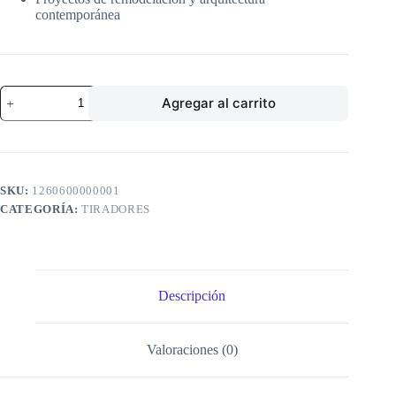
contemporánea
MANILLON
Agregar al carrito
TOSCANA
RECTO
SIMPLE
400
X
25
SKU:
1260600000001
MM.
CATEGORÍA:
TIRADORES
INOX.
(126060)
cantidad
Descripción
Valoraciones (0)