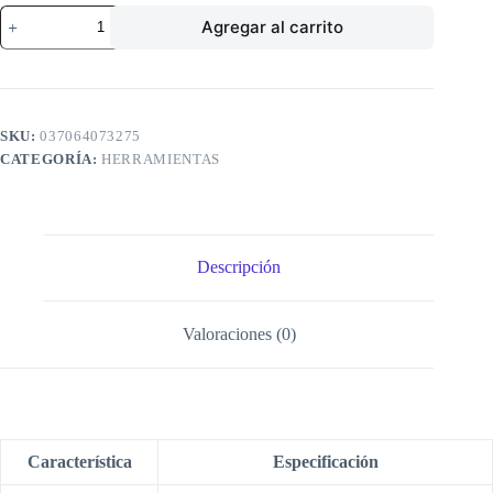
RASPADOR
Agregar al carrito
CRISTAL
4
CMS
MANGO
GOMA
cantidad
SKU:
037064073275
CATEGORÍA:
HERRAMIENTAS
Descripción
Valoraciones (0)
Característica
Especificación