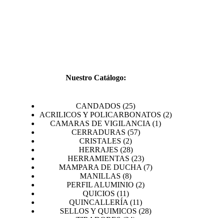
CATÁL
Nuestro Catálogo:
25
CANDADOS
25
productos
2
ACRILICOS Y POLICARBONATOS
2
1
productos
CAMARAS DE VIGILANCIA
1
57
producto
CERRADURAS
57
2
productos
CRISTALES
2
productos
28
HERRAJES
28
productos
23
HERRAMIENTAS
23
productos
7
MAMPARA DE DUCHA
7
8
productos
MANILLAS
8
productos
2
PERFIL ALUMINIO
2
11
productos
QUICIOS
11
productos
11
QUINCALLERÍA
11
productos
28
SELLOS Y QUIMICOS
28