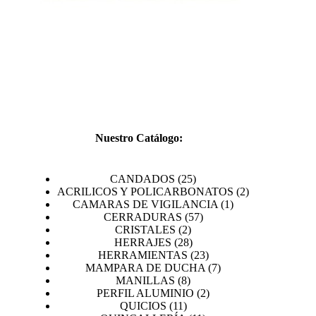
CATÁL
Nuestro Catálogo:
25
CANDADOS
25
productos
2
ACRILICOS Y POLICARBONATOS
2
1
productos
CAMARAS DE VIGILANCIA
1
57
producto
CERRADURAS
57
2
productos
CRISTALES
2
productos
28
HERRAJES
28
productos
23
HERRAMIENTAS
23
productos
7
MAMPARA DE DUCHA
7
8
productos
MANILLAS
8
productos
2
PERFIL ALUMINIO
2
11
productos
QUICIOS
11