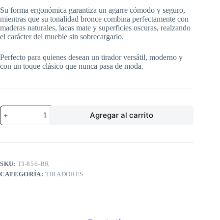
Su forma ergonómica garantiza un agarre cómodo y seguro,
mientras que su tonalidad bronce combina perfectamente con
maderas naturales, lacas mate y superficies oscuras, realzando
el carácter del mueble sin sobrecargarlo.
Perfecto para quienes desean un tirador versátil, moderno y
con un toque clásico que nunca pasa de moda.
TIRADOR
Agregar al carrito
856
BRONCE
cantidad
SKU:
TI-856-BR
CATEGORÍA:
TIRADORES